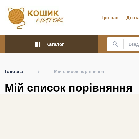
Про нас
Доста
apps
search
Каталог
Головна
Мій список порівняння
Мій список порівняння