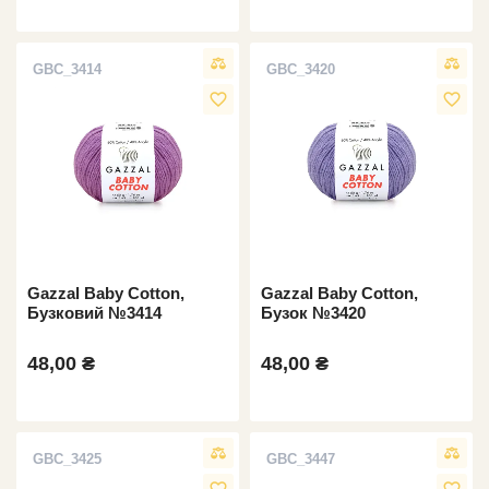
GBC_3414
GBC_3420
favorite_border
favorite_border
Gazzal Baby Cotton,
Gazzal Baby Cotton,
Бузковий №3414
Бузок №3420
48,00 ₴
48,00 ₴
GBC_3425
GBC_3447
favorite_border
favorite_border