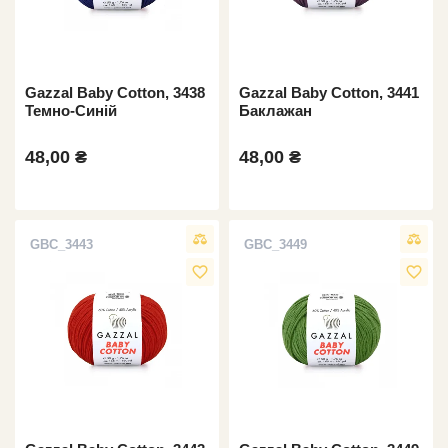
Gazzal Baby Cotton, 3438
Gazzal Baby Cotton, 3441
Темно-Синій
Баклажан
48,00 ₴
48,00 ₴
GBC_3443
GBC_3449
favorite_border
favorite_border