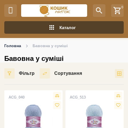
0
search
shopping_cart
apps
Каталог
Головна
Бавовна у суміші
Бавовна у суміші
Фільтр
Сортування
ACG_040
ACG_513
favorite_border
favorite_border