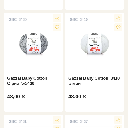
GBC_3430
GBC_3410
favorite_border
favorite_border
Gazzal Baby Cotton
Gazzal Baby Cotton, 3410
Сірий №3430
Білий
48,00 ₴
48,00 ₴
GBC_3431
GBC_3437