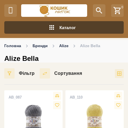
0
search
shopping_cart
apps
Каталог
Головна
Бренди
Alize
Alize Bella
Alize Bella
Фільтр
Сортування
AB_087
AB_110
favorite_border
favorite_border