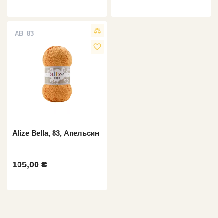
AB_83
favorite_border
Alize Bella, 83, Апельсин
105,00 ₴