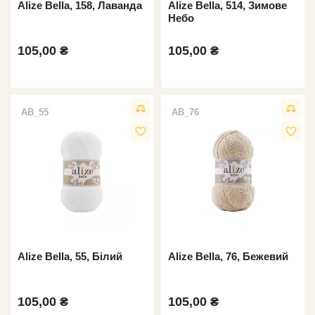
Alize Bella, 158, Лаванда
Alize Bella, 514, Зимове
Небо
105,00 ₴
105,00 ₴
AB_55
AB_76
favorite_border
favorite_border
Alize Bella, 55, Білий
Alize Bella, 76, Бежевий
105,00 ₴
105,00 ₴