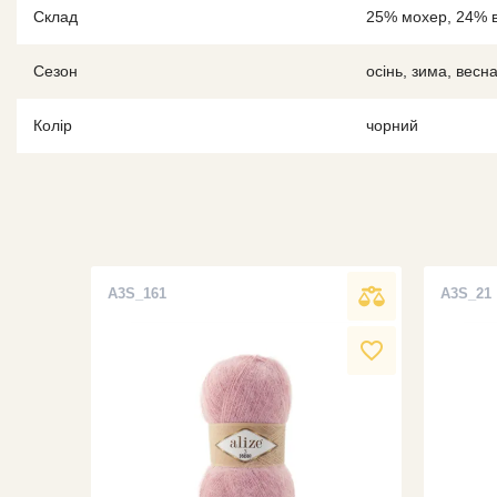
Склад
25% мохер, 24% 
Сезон
осінь, зима, весн
Колір
чорний
A3S_161
A3S_21
favorite_border
favorite_border