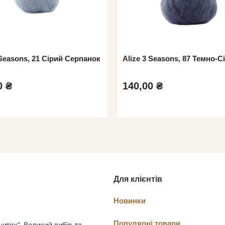
 Seasons, 21 Сірий Серпанок
Alize 3 Seasons, 87 Темно-С
0 ₴
140,00 ₴
Для клієнтів
Новинки
Популярні товари
иток”. Великий вибір та