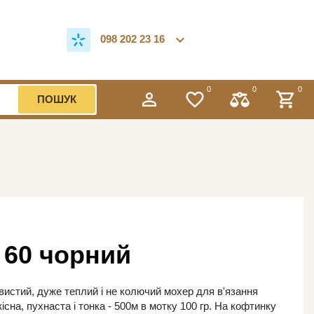
expand_more
098 202 23 16
0
0
0
perm_identity
favorite_border
shopping_cart
ПОШУК
, 60 чорний
вистий, дуже теплий і не колючий мохер для в'язання
існа, пухнаста і тонка - 500м в мотку 100 гр. На кофтинку