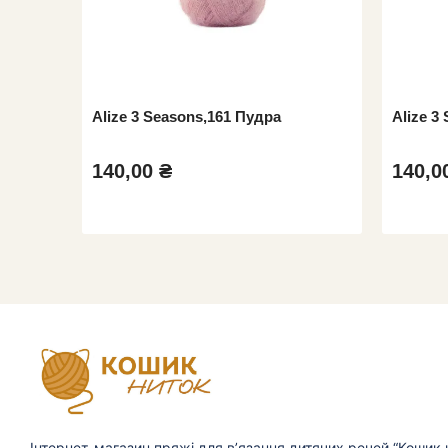
 Ментол
Alize 3 Seasons,161 Пудра
Alize 3
140,00 ₴
140,0
Інтернет-магазин пряжі для в’язання дитячих речей “Кошик н