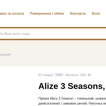
вка та оплата
Повернення і обмін
Контакти
Блог
 чорний
ID товару:
30082
Артикул:
A3S_60
Alize 3 Seasons
Пряжа Alize 3 Season – тоненький, шовко
демісезонних і зимових речей. Ниточка як