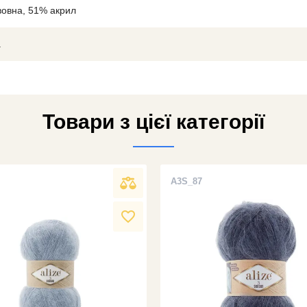
вовна, 51% акрил
а
Товари з цієї категорії
A3S_87
favorite_border