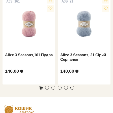
A3S_161
A3S_21
favorite_border
favorite_border
Alize 3 Seasons,161 Пудра
Alize 3 Seasons, 21 Сірий
Серпанок
140,00 ₴
140,00 ₴