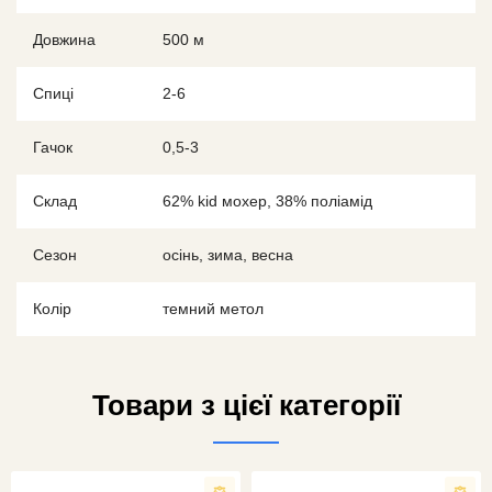
Довжина
500 м
Спиці
2-6
Гачок
0,5-3
Склад
62% kid мохер, 38% поліамід
Сезон
осінь, зима, весна
Колір
темний метол
Товари з цієї категорії