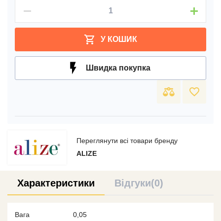
shopping_cart
У КОШИК
Швидка покупка
favorite_border
Переглянути всі товари бренду
ALIZE
Характеристики
Відгуки(0)
Вага
0,05