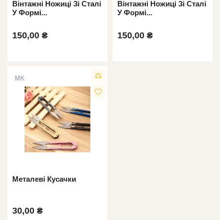
Вінтажні Ножиці Зі Сталі
Вінтажні Ножиці Зі Сталі
У Формі...
У Формі...
150,00 ₴
150,00 ₴
MK
favorite_border
Металеві Кусачки
30,00 ₴