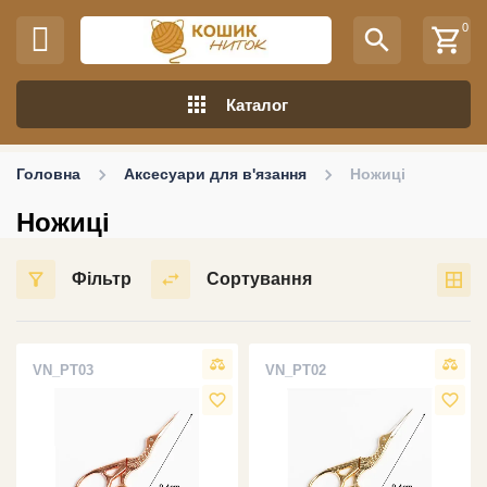
0
search
shopping_cart
apps
Каталог
Головна
Аксесуари для в'язання
Ножиці
Ножиці
Фільтр
Сортування
VN_PT03
VN_PT02
favorite_border
favorite_border